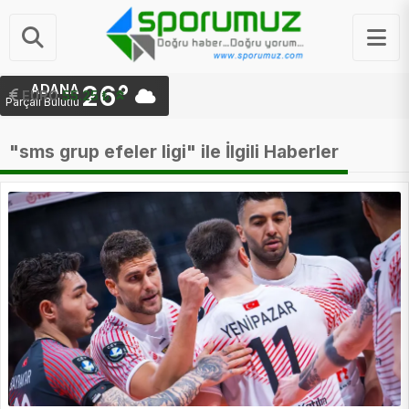
26°
ADANA
EURO
55.25 ₺
Parçalı Bulutlu
"sms grup efeler ligi" ile İlgili Haberler