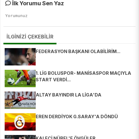
İlk Yorumu Sen Yaz
İLGİNİZİ ÇEKEBİLİR
FEDERASYON BAŞKANI OLABİLİRİM...
1. LİG BOLUSPOR- MANİSASPOR MAÇIYLA
START VERDİ...
ALTAY BAYINDIR LA LİGA'DA
EREN DERDİYOK G.SARAY'A DÖNDÜ
KALECİ NÜBEL'E ÖVGÜLER...