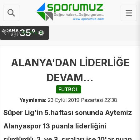
35°
ADANA
EURO
55.25 ₺
Açık
ALANYA'DAN LİDERLİĞE
DEVAM...
FUTBOL
Yayınlama:
23 Eylül 2019 Pazartesi 22:38
Süper Lig'in 5.haftası sonunda Aytemiz
Alanyaspor 13 puanla liderliğini
sürdürdü. 2. ve 3. sıraları ise 10'ar puan