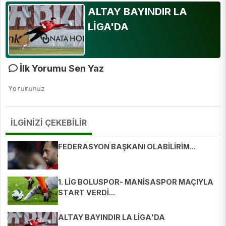
ALTAY BAYINDIR LA
LİGA'DA
İlk Yorumu Sen Yaz
İLGİNİZİ ÇEKEBİLİR
FEDERASYON BAŞKANI OLABİLİRİM...
1. LİG BOLUSPOR- MANİSASPOR MAÇIYLA
START VERDİ...
ALTAY BAYINDIR LA LİGA'DA