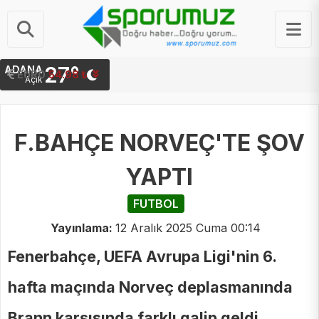
27°
ADANA
STERLIN
EURO
64.23 ₺
54.98 ₺
Açık
F.BAHÇE NORVEÇ'TE ŞOV
YAPTI
FUTBOL
Yayınlama:
12 Aralık 2025 Cuma 00:14
Fenerbahçe, UEFA Avrupa Ligi'nin 6.
hafta maçında Norveç deplasmanında
Brann karşısında farklı galip geldi...