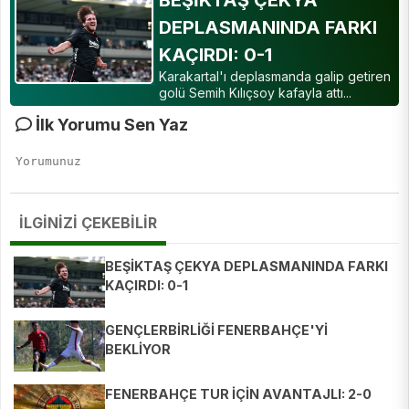
BEŞİKTAŞ ÇEKYA
DEPLASMANINDA FARKI
KAÇIRDI: 0-1
Karakartal'ı deplasmanda galip getiren
golü Semih Kılıçsoy kafayla attı...
İlk Yorumu Sen Yaz
İLGİNİZİ ÇEKEBİLİR
BEŞİKTAŞ ÇEKYA DEPLASMANINDA FARKI
KAÇIRDI: 0-1
GENÇLERBİRLİĞİ FENERBAHÇE'Yİ
BEKLİYOR
FENERBAHÇE TUR İÇİN AVANTAJLI: 2-0