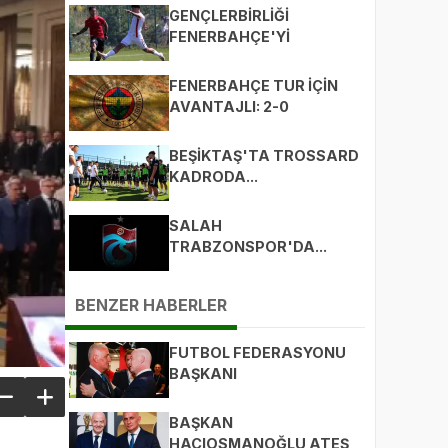
GENÇLERBİRLİĞİ
FENERBAHÇE'Yİ
BEKLİYOR
FENERBAHÇE TUR İÇİN
AVANTAJLI: 2-0
BEŞİKTAŞ'TA TROSSARD
KADRODA...
SALAH
TRABZONSPOR'DA...
BENZER HABERLER
FUTBOL FEDERASYONU
BAŞKANI
HACIOSMANOĞLU: HER
ŞERDE BİR HAYIR
BAŞKAN
VARDIR...
HACIOSMANOĞLU ATEŞ