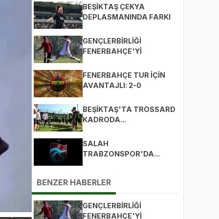
BEŞİKTAŞ ÇEKYA
DEPLASMANINDA FARKI
KAÇIRDI: 0-1
GENÇLERBİRLİĞİ
FENERBAHÇE'Yİ
BEKLİYOR
FENERBAHÇE TUR İÇİN
AVANTAJLI: 2-0
BEŞİKTAŞ'TA TROSSARD
KADRODA...
SALAH
TRABZONSPOR'DA...
BENZER HABERLER
GENÇLERBİRLİĞİ
FENERBAHÇE'Yİ