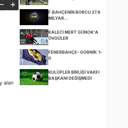
BEKLİYOR
F.BAHÇENİN BORCU 27.9
MİLYAR...
KALECİ MERT GÜNOK'A
ÖVGÜLER
FENERBAHÇE- GORNİK: 1-
0
KULÜPLER BİRLİĞİ VAKFI
BAŞKANI DEĞİŞMEDİ
y alan