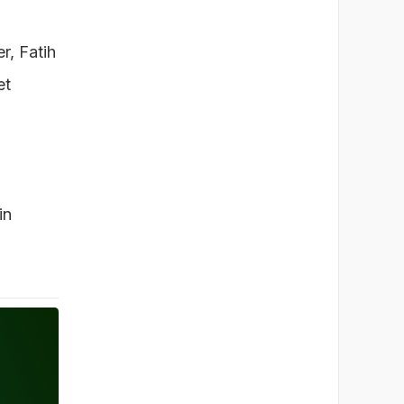
r, Fatih
et
in