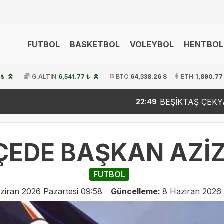
FUTBOL
BASKETBOL
VOLEYBOL
HENTBOL
 ₺
G.ALTIN
6,541.77 ₺
BTC
64,338.26 $
ETH
1,890.77
BEŞİKTAŞ ÇEKYA DEPLASMANIN
22:49
EDE BAŞKAN AZİZ Y
FUTBOL
ziran 2026 Pazartesi 09:58
Güncelleme:
8 Haziran 2026 