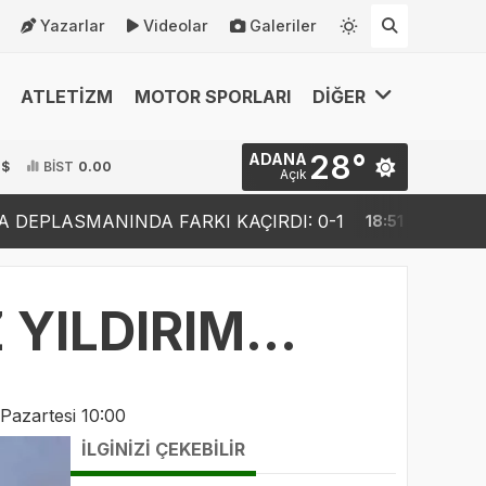
Yazarlar
Videolar
Galeriler
ATLETİZM
MOTOR SPORLARI
DİĞER
28°
ADANA
 $
BİST
0.00
Açık
DA FARKI KAÇIRDI: 0-1
GENÇ SULTANLAR DÜNY
18:51
ILDIRIM...
Pazartesi 10:00
İLGİNİZİ ÇEKEBİLİR