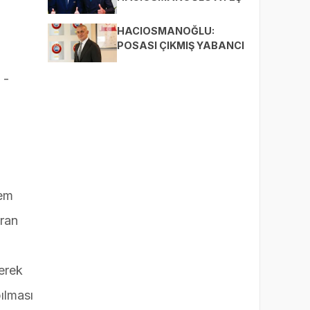
PÜSKÜRDÜ
HACIOSMANOĞLU:
POSASI ÇIKMIŞ YABANCI
FUTBOLCU
GETİRECEĞİNİZE
 -
GENÇLERE ŞANS VERİN...
hem
iran
erek
ılması