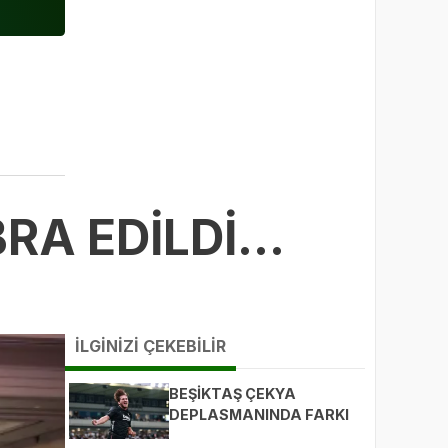
A EDİLDİ...
İLGİNİZİ ÇEKEBİLİR
BEŞİKTAŞ ÇEKYA
DEPLASMANINDA FARKI
KAÇIRDI: 0-1