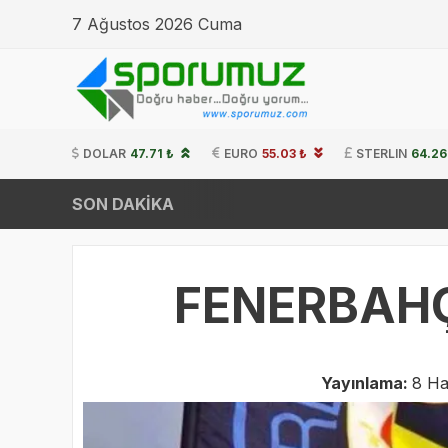
7 Ağustos 2026 Cuma
DOLAR
47.71 ₺
EURO
55.03 ₺
STERLIN
64.26
SON DAKİKA
FENERBAHÇ
Yayınlama:
8 Ha