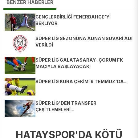
BENZER HABERLER
GENÇLERBİRLİĞİ FENERBAHÇE'Yİ
BEKLİYOR
SÜPER LİG SEZONUNA ADNAN SÜVARİ ADI
VERİLDİ
SÜPER LİG GALATASARAY- ÇORUM FK
MAÇIYLA BAŞLAYACAK!
SÜPER LİG KURA ÇEKİMİ 9 TEMMUZ'DA...
SÜPER LİG'DEN TRANSFER
ÇEŞİTLEMELERİ...
HATAYSPOR'DA KÖTÜ