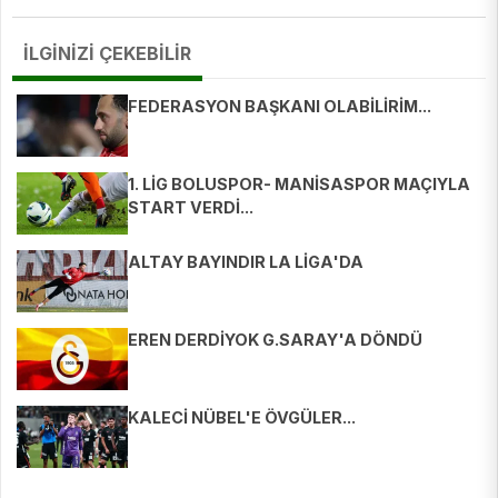
İLGİNİZİ ÇEKEBİLİR
FEDERASYON BAŞKANI OLABİLİRİM...
1. LİG BOLUSPOR- MANİSASPOR MAÇIYLA
START VERDİ...
ALTAY BAYINDIR LA LİGA'DA
EREN DERDİYOK G.SARAY'A DÖNDÜ
KALECİ NÜBEL'E ÖVGÜLER...