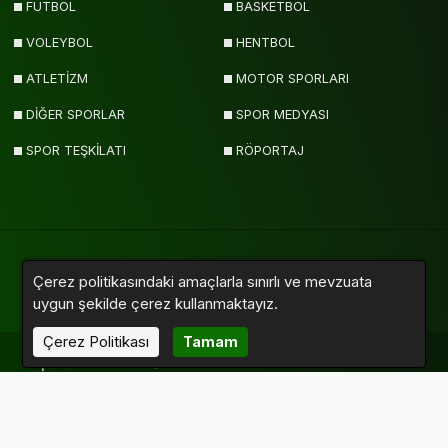
FUTBOL
BASKETBOL
VOLEYBOL
HENTBOL
ATLETİZM
MOTOR SPORLARI
DİĞER SPORLAR
SPOR MEDYASI
SPOR TEŞKİLATI
RÖPORTAJ
Çerez politikasındaki amaçlarla sınırlı ve mevzuata
Yazarlar
Videolar
Galeriler
Anketler
Sitemap
uygun şekilde çerez kullanmaktayız.
Çerez Politikası
Tamam
Sporumuz.com © 2011 - 2026. Tüm Hakları Saklıdır.
Altyapı:
Haber Yazılımı