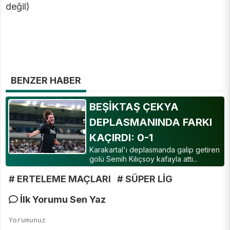
değil)
BENZER HABER
BEŞİKTAŞ ÇEKYA
DEPLASMANINDA FARKI
KAÇIRDI: 0-1
Karakartal'ı deplasmanda galip getiren
golü Semih Kılıçsoy kafayla attı...
# ERTELEME MAÇLARI
# SÜPER LİG
İlk Yorumu Sen Yaz