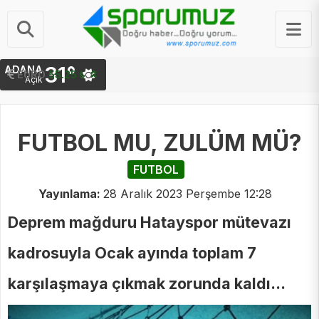
31°
ADANA
STERLIN
64.48 ₺
Açık
FUTBOL MU, ZULÜM MÜ?
FUTBOL
Yayınlama:
28 Aralık 2023 Perşembe 12:28
Deprem mağduru Hatayspor mütevazı
kadrosuyla Ocak ayında toplam 7
karşılaşmaya çıkmak zorunda kaldı...