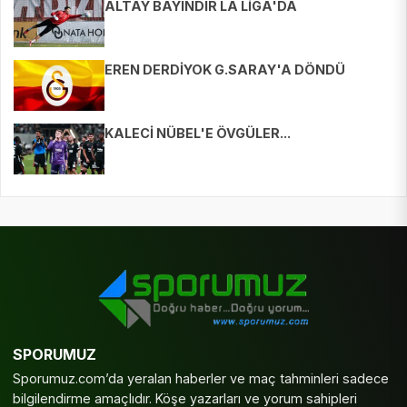
ALTAY BAYINDIR LA LİGA'DA
EREN DERDİYOK G.SARAY'A DÖNDÜ
KALECİ NÜBEL'E ÖVGÜLER...
SPORUMUZ
Sporumuz.com’da yeralan haberler ve maç tahminleri sadece
bilgilendirme amaçlıdır. Köşe yazarları ve yorum sahipleri