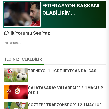
FEDERASYON BAŞKANI
OLABİLİRİM...
İlk Yorumu Sen Yaz
İLGİNİZİ ÇEKEBİLİR
TRENDYOL 1. LİGDE HEYECAN DALGASI...
GALATASARAY VİLLAREAL'E 2-1 MAĞLUP
OLDU
GÖZTEPE TRABZONSPOR'U 2-1 MAĞLUP