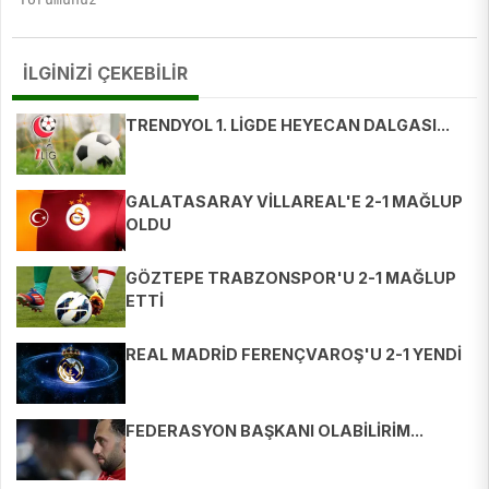
İLGİNİZİ ÇEKEBİLİR
TRENDYOL 1. LİGDE HEYECAN DALGASI...
GALATASARAY VİLLAREAL'E 2-1 MAĞLUP
OLDU
GÖZTEPE TRABZONSPOR'U 2-1 MAĞLUP
ETTİ
REAL MADRİD FERENÇVAROŞ'U 2-1 YENDİ
FEDERASYON BAŞKANI OLABİLİRİM...