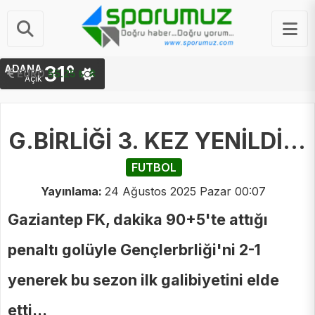
31°
ADANA
STERLIN
64.48 ₺
EURO
55.25 ₺
Açık
G.BİRLİĞİ 3. KEZ YENİLDİ...
FUTBOL
Yayınlama:
24 Ağustos 2025 Pazar 00:07
Gaziantep FK, dakika 90+5'te attığı
penaltı golüyle Gençlerbrliği'ni 2-1
yenerek bu sezon ilk galibiyetini elde
etti...