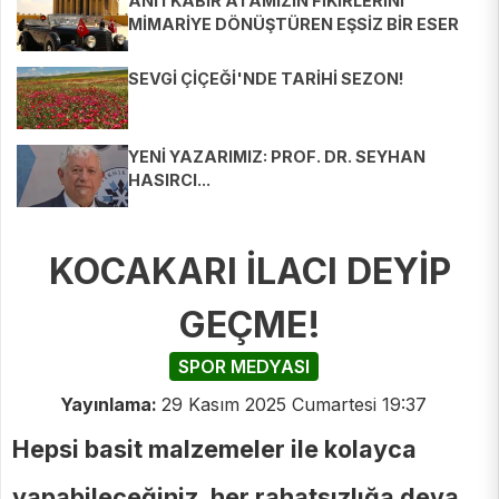
ANITKABİR ATAMIZIN FİKİRLERİNİ
MİMARİYE DÖNÜŞTÜREN EŞSİZ BİR ESER
SEVGİ ÇİÇEĞİ'NDE TARİHİ SEZON!
YENİ YAZARIMIZ: PROF. DR. SEYHAN
HASIRCI...
KOCAKARI İLACI DEYİP
GEÇME!
SPOR MEDYASI
Yayınlama:
29 Kasım 2025 Cumartesi 19:37
Hepsi basit malzemeler ile kolayca
yapabileceğiniz, her rahatsızlığa deva