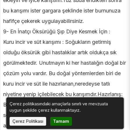
ekleyin ve iyice karıştırın.Tuz suda eridikten sonra
bu karışımı ister gargara şeklinde ister burnunuza
hafifçe çekerek uygulayabilirsiniz.
9- En İnatçı Öksürüğü Şıp Diye Kesmek İçin :
Kuru incir ve süt karışımı : Soğukların getirmiş
olduğu öksürük gibi hastalıklar artık oldukça sık
görülmektedir. Unutmayın ki her hastalığın doğal bir
çözüm yolu vardır. Bu doğal yöntemlerden biri de
kuru incir ve süt ile hazırlanan,neredeyse tatlı
niyetine yenip içilebilecek bu karışımdır.Hazırlanış:
Çerez politikasındaki amaçlarla sınırlı ve mevzuata
Bir bardak süte 2-3 tane kuru incir ekleyin. Daha
uygun şekilde çerez kullanmaktayız.
sonra sütü kaynatın ve içine kuru incir atın. Ocağın
Çerez Politikası
Tamam
altını kısın ve 5 dakikayı geçmeyecek şekilde