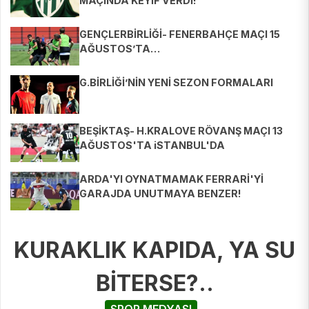
MAÇINDA KEYİF VERDİ!
GENÇLERBİRLİĞİ- FENERBAHÇE MAÇI 15
AĞUSTOS’TA…
G.BİRLİĞİ’NİN YENİ SEZON FORMALARI
BEŞİKTAŞ- H.KRALOVE RÖVANŞ MAÇI 13
AĞUSTOS'TA iSTANBUL'DA
OYNANACAK...
ARDA'YI OYNATMAMAK FERRARİ'Yİ
GARAJDA UNUTMAYA BENZER!
KURAKLIK KAPIDA, YA SU
BİTERSE?..