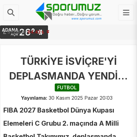
26°
ADANA
STERLIN
64.43 ₺
Açık
TÜRKİYE İSVİÇRE'Yİ
DEPLASMANDA YENDİ...
FUTBOL
Yayınlama:
30 Kasım 2025 Pazar 20:03
FIBA 2027 Basketbol Dünya Kupası
Elemeleri C Grubu 2. maçında A Milli
Basketbol Takımımız, deplasmanda