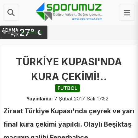
27°
ADANA
STERLIN
64.45 ₺
EURO
55.20 ₺
Açık
TÜRKİYE KUPASI'NDA
KURA ÇEKİMİ!..
FUTBOL
Yayınlama:
7 Şubat 2017 Salı 17:52
Ziraat Türkiye Kupası'nda çeyrek ve yarı
final kura çekimi yapıldı. Olaylı Beşiktaş
maçının galibi Fenerbahçe,