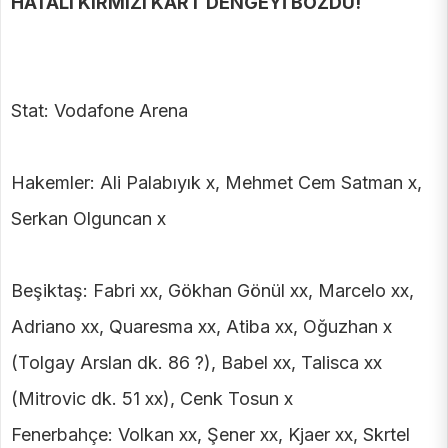
HATALI KIRMIZI KART DENGEYİ BOZDU!
Stat: Vodafone Arena
Hakemler: Ali Palabıyık x, Mehmet Cem Satman x,
Serkan Olguncan x
Beşiktaş: Fabri xx, Gökhan Gönül xx, Marcelo xx,
Adriano xx, Quaresma xx, Atiba xx, Oğuzhan x
(Tolgay Arslan dk. 86 ?), Babel xx, Talisca xx
(Mitrovic dk. 51 xx), Cenk Tosun x
Fenerbahçe: Volkan xx, Şener xx, Kjaer xx, Skrtel