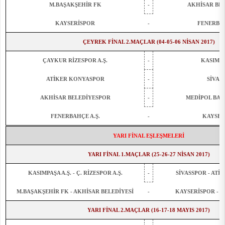
M.BAŞAKŞEHİR FK
-
AKHİSAR BE
KAYSERİSPOR
-
FENERBAH
ÇEYREK FİNAL 2.MAÇLAR (04-05-06 NİSAN 2017)
ÇAYKUR RİZESPOR A.Ş.
-
KASIMPA
ATİKER KONYASPOR
-
SİVAS
AKHİSAR BELEDİYESPOR
-
MEDİPOL BAŞ
FENERBAHÇE A.Ş.
-
KAYSER
YARI FİNAL EŞLEŞMELERİ
YARI FİNAL 1.MAÇLAR (25-26-27 NİSAN 2017)
KASIMPAŞA A.Ş. - Ç. RİZESPOR A.Ş.
-
SİVASSPOR - AT
M.BAŞAKŞEHİR FK - AKHİSAR BELEDİYESİ
-
KAYSERİSPOR - F
YARI FİNAL 2.MAÇLAR (16-17-18 MAYIS 2017)