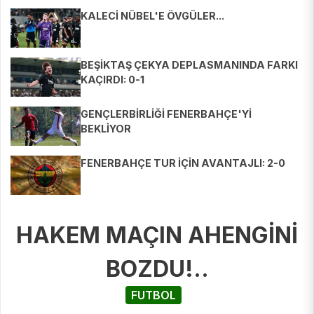
KALECİ NÜBEL'E ÖVGÜLER...
BEŞİKTAŞ ÇEKYA DEPLASMANINDA FARKI
KAÇIRDI: 0-1
GENÇLERBİRLİĞİ FENERBAHÇE'Yİ
BEKLİYOR
FENERBAHÇE TUR İÇİN AVANTAJLI: 2-0
HAKEM MAÇIN AHENGİNİ
BOZDU!..
FUTBOL