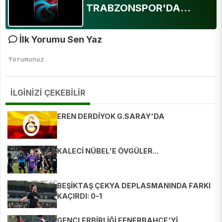
TRABZONSPOR'DA...
İlk Yorumu Sen Yaz
İLGİNİZİ ÇEKEBİLİR
EREN DERDİYOK G.SARAY'DA
KALECİ NÜBEL'E ÖVGÜLER...
BEŞİKTAŞ ÇEKYA DEPLASMANINDA FARKI
KAÇIRDI: 0-1
GENÇLERBİRLİĞİ FENERBAHÇE'Yİ