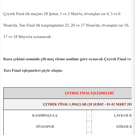
Çeyrek Final ilk maçları 28 Şubat, 1 ve 2 Mart'ta, rövanşları ise 4, 5 ve 6
Nisan'da, Yarı Final ilk karşılaşmaları 25, 26 ve 27 Nisan'da, rövanşları ise 16,
17 ve 18 Mayıs'ta oynanacak.
Kura çekimi sonunda çift maç eleme usulüne göre oynacak Çeyrek Final ve
Yarı Final eşleşmeleri şöyle oluştu:
ÇEYREK FİNAL EŞLEŞMELERİ
ÇEYREK FİNAL 1.MAÇLAR (28 ŞUBAT - 01-02 MART 2017
KASIMPAŞA A.Ş.
-
ÇAYKUR RİZ
SİVASSPOR
-
ATİKER K