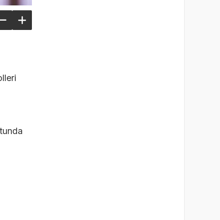
lleri
utunda