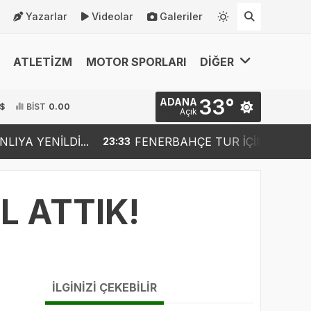
Yazarlar
Videolar
Galeriler
ATLETİZM
MOTOR SPORLARI
DİĞER
33°
ADANA
 $
BİST
0.00
Açık
.
FENERBAHÇE TUR İÇİN AVANTAJLI: 2-0
23:33
18:52
L ATTIK!
İLGİNİZİ ÇEKEBİLİR