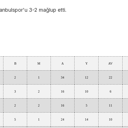
nbulspor'u 3-2 mağlup etti.
B
M
A
Y
AV
2
1
34
12
22
3
2
16
10
6
2
2
16
5
11
5
1
24
14
10