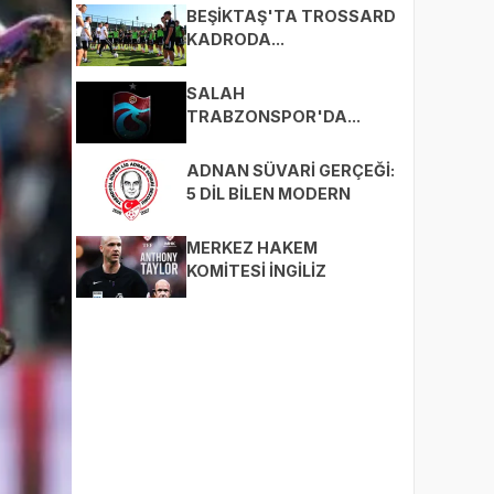
BEŞİKTAŞ'TA TROSSARD
KADRODA...
SALAH
TRABZONSPOR'DA...
ADNAN SÜVARİ GERÇEĞİ:
5 DİL BİLEN MODERN
TEKNİK DİREKTÖR!
MERKEZ HAKEM
KOMİTESİ İNGİLİZ
TAYLOR'A EMANET!