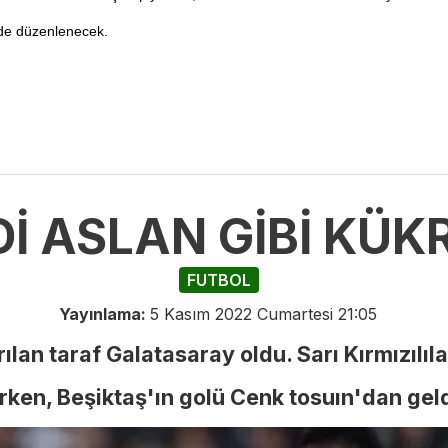
nde düzenlenecek.
İ ASLAN GİBİ KÜKR
FUTBOL
Yayınlama:
5 Kasım 2022 Cumartesi 21:05
an taraf Galatasaray oldu. Sarı Kırmızılıla
arken, Beşiktaş'ın golü Cenk tosuın'dan geld