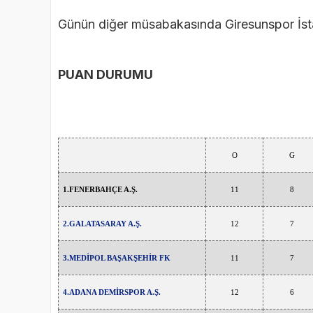
Günün diğer müsabakasında Giresunspor İsta
PUAN DURUMU
O
G
1.FENERBAHÇE A.Ş.
11
8
2.GALATASARAY A.Ş.
12
7
3.MEDİPOL BAŞAKŞEHİR FK
11
7
4.ADANA DEMİRSPOR A.Ş.
12
6