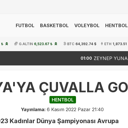
FUTBOL
BASKETBOL
VOLEYBOL
HENTBOL
 ₺
G.ALTIN
6,523.67 ₺
BTC
64,392.74 $
ETH
1,873.51
ZEYNEP YUNANLIYA YENİLDİ..
01:00
A'YA ÇUVALLA GO
HENTBOL
Yayınlama:
6 Kasım 2022 Pazar 21:40
2023 Kadınlar Dünya Şampiyonası Avrupa