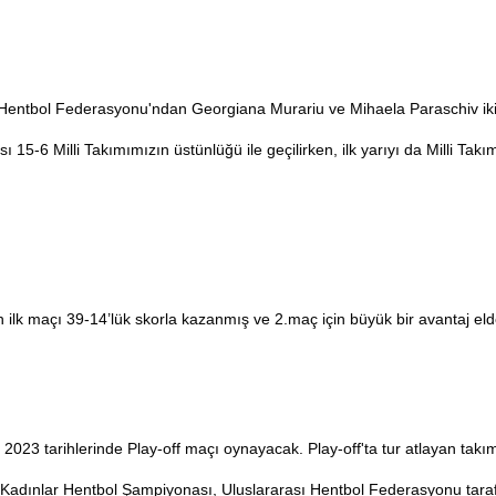
entbol Federasyonu'ndan Georgiana Murariu ve Mihaela Paraschiv 
ik
sı 15-6 Milli Takımımızın üstünlüğü ile geçilirken, ilk yarıyı da Milli Tak
lk maçı 39-14’lük skorla kazanmış ve 2.maç için büyük bir avantaj elde
2023 tarihlerinde Play-off maçı oynayacak. Play-off'ta tur atlayan takı
Kadınlar Hentbol Şampiyonası, Uluslararası Hentbol Federasyonu taraf