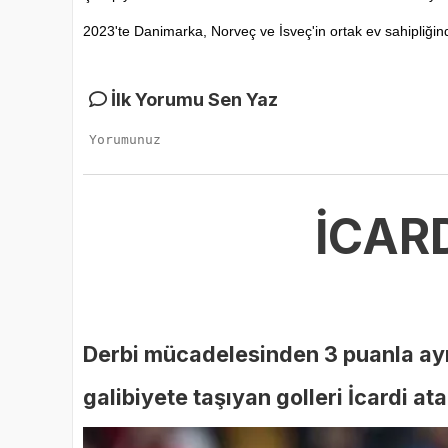
2023'te Danimarka, Norveç ve İsveç'in ortak ev sahipliği
İlk Yorumu Sen Yaz
İCARD
Derbi mücadelesinden 3 puanla ayrıl
galibiyete taşıyan golleri İcardi at