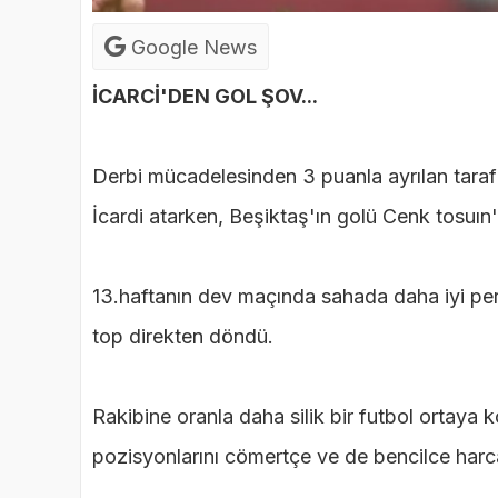
Google News
İCARCİ'DEN GOL ŞOV...
Derbi mücadelesinden 3 puanla ayrılan taraf Ga
İcardi atarken, Beşiktaş'ın golü Cenk tosuın'
13.haftanın dev maçında sahada daha iyi pe
top direkten döndü.
Rakibine oranla daha silik bir futbol ortaya
pozisyonlarını cömertçe ve de bencilce harcar