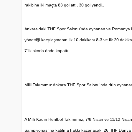
rakibine iki maçta 83 gol attı, 30 gol yendi.. 
Ankara'daki THF Spor Salonu’nda oynanan ve Romanya H
yönettiği karşılaşmanın ilk 10 dakikası 8-3 ve ilk 20 dakika
7'lik skorla önde kapattı.
Milli Takımımız Ankara THF Spor Salonu'nda dün oynanan i
A Milli Kadın Hentbol Takımımız, 7/8 Nisan ve 11/12 Nisan 
Şampiyonası'na katılma hakkı kazanacak. 26. IHF Dünya 