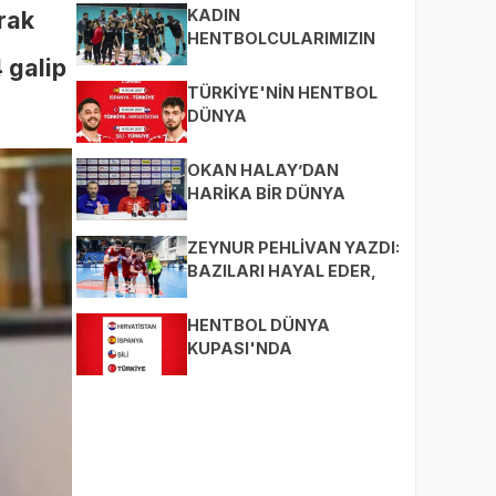
rak
KADIN
HENTBOLCULARIMIZIN
HEDEFİ BÜYÜK!
 galip
TÜRKİYE'NİN HENTBOL
DÜNYA
ŞAMPİYONASI'NDAKİ
MAÇLARI
OKAN HALAY’DAN
HARİKA BİR DÜNYA
ŞAMPİYONASI ANALİZİ
ZEYNUR PEHLİVAN YAZDI:
BAZILARI HAYAL EDER,
BAZILARI
GERÇEKLEŞTİRİR...
HENTBOL DÜNYA
KUPASI'NDA
RAKİPLERİMİZ