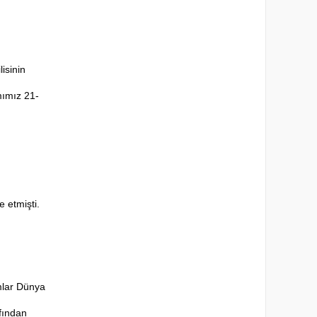
ilisinin 
ımımız 21-
 etmişti.
mlar Dünya 
ından 