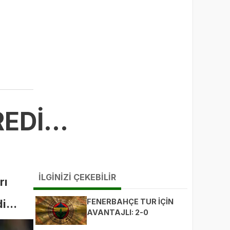
EDİ...
İLGİNİZİ ÇEKEBİLİR
rı
i...
FENERBAHÇE TUR İÇİN
AVANTAJLI: 2-0