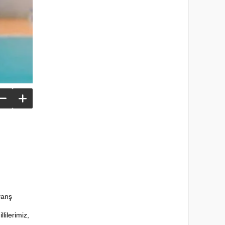
anş 
ilerimiz, 