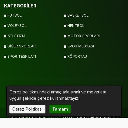
KATEGORİLER
FUTBOL
BASKETBOL
VOLEYBOL
HENTBOL
ATLETİZM
MOTOR SPORLARI
DİĞER SPORLAR
SPOR MEDYASI
SPOR TEŞKİLATI
RÖPORTAJ
Çerez politikasındaki amaçlarla sınırlı ve mevzuata
uygun şekilde çerez kullanmaktayız.
Yazarlar
Videolar
Galeriler
Anketler
Sitemap
Çerez Politikası
Tamam
Sporumuz.com © 2011 - 2026. Tüm Hakları Saklıdır.