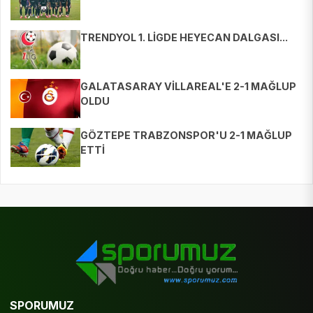
TRENDYOL 1. LİGDE HEYECAN DALGASI...
GALATASARAY VİLLAREAL'E 2-1 MAĞLUP
OLDU
GÖZTEPE TRABZONSPOR'U 2-1 MAĞLUP
ETTİ
SPORUMUZ