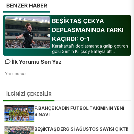
BENZER HABER
BEŞİKTAŞ ÇEKYA
DEPLASMANINDA FARKI
KAÇIRDI: 0-1
Karakartal'ı deplasmanda galip getiren
golü Semih Kılıçsoy kafayla attı...
İlk Yorumu Sen Yaz
İLGİNİZİ ÇEKEBİLİR
F.BAHÇE KADIN FUTBOL TAKIMININ YENİ
SINAVI
BEŞİKTAŞ DERGİSİ AĞUSTOS SAYISI ÇIKTI!