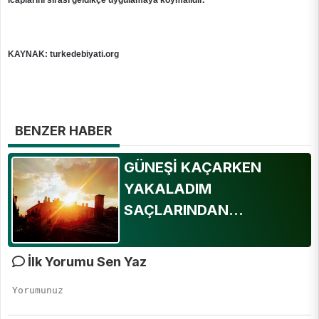
icaplarını sırası geldikçe uygulamaya koymalıdır.”
KAYNAK: turkedebiyati.org
BENZER HABER
GÜNEŞİ KAÇARKEN
YAKALADIM
SAÇLARINDAN...
İlk Yorumu Sen Yaz