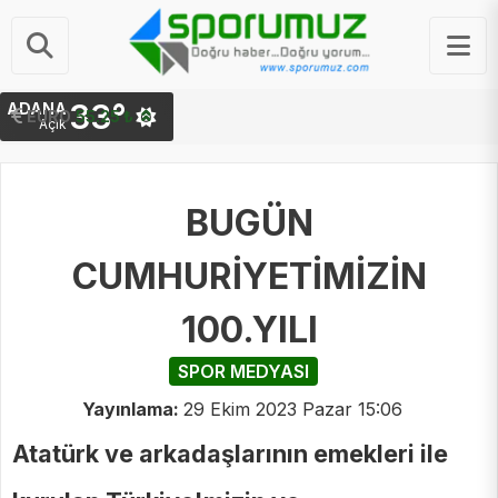
33°
ADANA
STERLIN
EURO
64.48 ₺
55.25 ₺
Açık
BUGÜN
CUMHURİYETİMİZİN
100.YILI
SPOR MEDYASI
Yayınlama:
29 Ekim 2023 Pazar 15:06
Atatürk ve arkadaşlarının emekleri ile