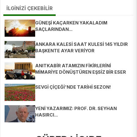
İLGİNİZİ ÇEKEBİLİR
GÜNEŞİ KAÇARKEN YAKALADIM
SAÇLARINDAN...
ANKARA KALESİ SAAT KULESİ 145 YILDIR
BAŞKENTE AYAR VERİYOR
ANITKABİR ATAMIZIN FİKİRLERİNİ
MİMARİYE DÖNÜŞTÜREN EŞSİZ BİR ESER
SEVGİ ÇİÇEĞİ'NDE TARİHİ SEZON!
YENİ YAZARIMIZ: PROF. DR. SEYHAN
HASIRCI...