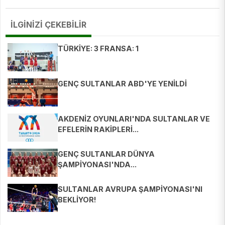
İLGİNİZİ ÇEKEBİLİR
TÜRKİYE: 3 FRANSA: 1
GENÇ SULTANLAR ABD'YE YENİLDİ
AKDENİZ OYUNLARI'NDA SULTANLAR VE
EFELERİN RAKİPLERİ...
GENÇ SULTANLAR DÜNYA
ŞAMPİYONASI'NDA...
SULTANLAR AVRUPA ŞAMPİYONASI'NI
BEKLİYOR!