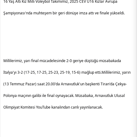
16 Yaş Altı Kız Milli Voleybol Takımımız, 2025 CEV U16 Kızlar Avrupa 
Şampiyonası'nda muhteşem bir geri dönüşe imza attı ve finale yükseldi.
Millilerimiz, yarı final mücadelesinde 2-0 geriye düştüğü müsabakada 
İtalya'yı 3-2 (17-25, 17-25, 25-23, 25-19, 15-6) mağlup etti.
Millilerimiz, yarın 
(13 Temmuz Pazar) saat 20.00'da Arnavutluk'un başkenti Tiran'da Çekya-
Polonya maçının galibi ile final oynayacak. Müsabaka, Arnavutluk Ulusal 
Olimpiyat Komitesi YouTube kanalından canlı yayınlanacak.