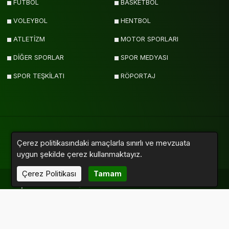
FUTBOL
BASKETBOL
VOLEYBOL
HENTBOL
ATLETİZM
MOTOR SPORLARI
DİĞER SPORLAR
SPOR MEDYASI
SPOR TEŞKİLATI
RÖPORTAJ
Çerez politikasındaki amaçlarla sınırlı ve mevzuata
Yazarlar
Videolar
Galeriler
Anketler
Sitemap
uygun şekilde çerez kullanmaktayız.
Çerez Politikası
Tamam
Sporumuz.com © 2011 - 2026. Tüm Hakları Saklıdır.
Altyapı:
Haber Yazılımı