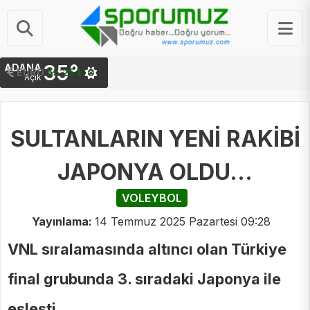
35°
ADANA
STERLIN
64.48 ₺
EURO
55.25 ₺
Açık
SULTANLARIN YENİ RAKİBİ
JAPONYA OLDU...
VOLEYBOL
Yayınlama:
14 Temmuz 2025 Pazartesi 09:28
VNL sıralamasında altıncı olan Türkiye
final grubunda 3. sıradaki Japonya ile
eşleşti...