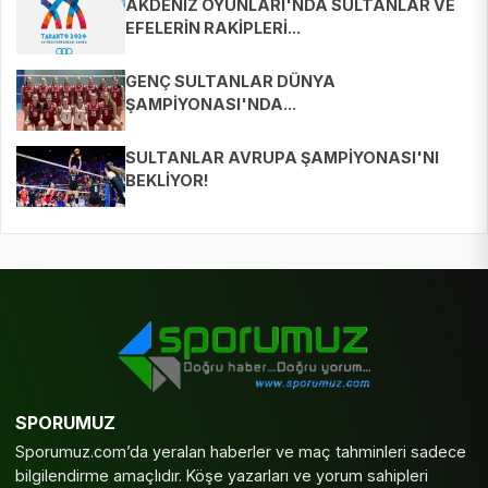
AKDENİZ OYUNLARI'NDA SULTANLAR VE
EFELERİN RAKİPLERİ...
GENÇ SULTANLAR DÜNYA
ŞAMPİYONASI'NDA...
SULTANLAR AVRUPA ŞAMPİYONASI'NI
BEKLİYOR!
SPORUMUZ
Sporumuz.com’da yeralan haberler ve maç tahminleri sadece
bilgilendirme amaçlıdır. Köşe yazarları ve yorum sahipleri