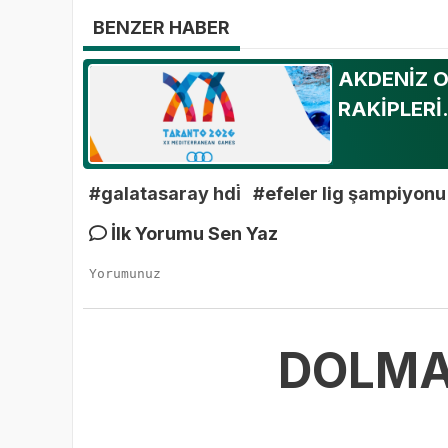
BENZER HABER
AKDENİZ O
RAKİPLERİ.
#galatasaray hdi̇
#efeler lig şampiyonu
İlk Yorumu Sen Yaz
DOLMA