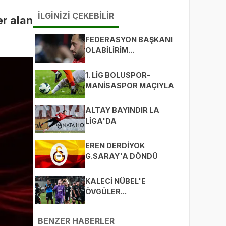
İLGİNİZİ ÇEKEBİLİR
er alan
FEDERASYON BAŞKANI
OLABİLİRİM...
1. LİG BOLUSPOR-
MANİSASPOR MAÇIYLA
START VERDİ...
ALTAY BAYINDIR LA
LİGA'DA
EREN DERDİYOK
G.SARAY'A DÖNDÜ
KALECİ NÜBEL'E
ÖVGÜLER...
BENZER HABERLER