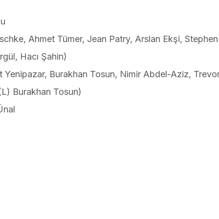
nu
chke, Ahmet Tümer, Jean Patry, Arslan Ekşi, Stephen
gül, Hacı Şahin)
t Yenipazar, Burakhan Tosun, Nimir Abdel-Aziz, Trevo
(L) Burakhan Tosun)
Ünal