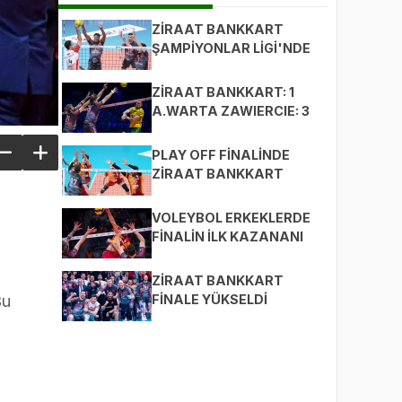
ZİRAAT BANKKART
ŞAMPİYONLAR LİGİ'NDE
3. OLDU
ZİRAAT BANKKART: 1
A.WARTA ZAWIERCIE: 3
PLAY OFF FİNALİNDE
ZİRAAT BANKKART
GALATASARAY'A KARŞI
2-0 ÖNDE
VOLEYBOL ERKEKLERDE
FİNALİN İLK KAZANANI
ZİRAAT BANKKART
ZİRAAT BANKKART
FİNALE YÜKSELDİ
Bu