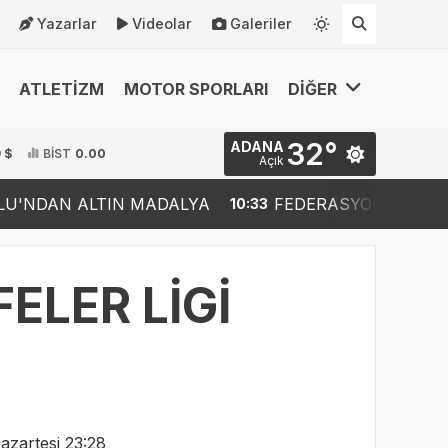
Yazarlar
Videolar
Galeriler
ATLETİZM
MOTOR SPORLARI
DİĞER
32°
ADANA
 $
BİST
0.00
Açık
IN MADALYA
FEDERASYON BAŞKANI OLABİLİRİM..
10:33
ELER LİGİ
azartesi 23:28