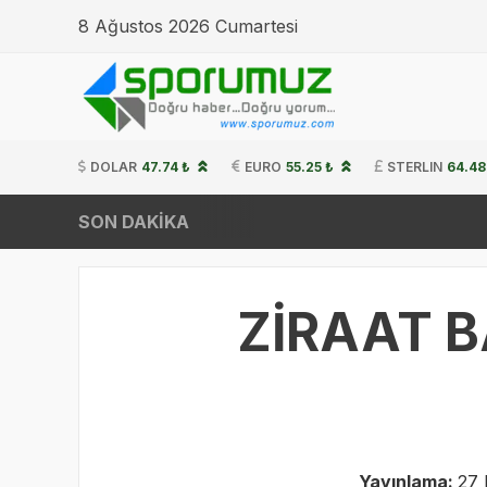
8 Ağustos 2026 Cumartesi
DOLAR
47.74 ₺
EURO
55.25 ₺
STERLIN
64.48
SON DAKİKA
ZİRAAT B
Yayınlama:
27 