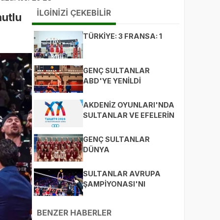
İLGİNİZİ ÇEKEBİLİR
mutlu
TÜRKİYE: 3 FRANSA: 1
GENÇ SULTANLAR
ABD'YE YENİLDİ
AKDENİZ OYUNLARI'NDA
SULTANLAR VE EFELERİN
RAKİPLERİ...
GENÇ SULTANLAR
DÜNYA
ŞAMPİYONASI'NDA...
SULTANLAR AVRUPA
ŞAMPİYONASI'NI
BEKLİYOR!
BENZER HABERLER