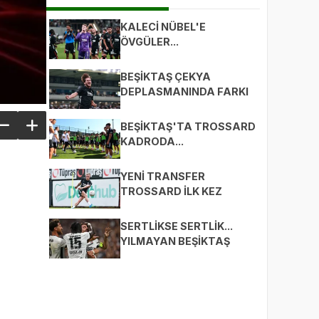
KALECİ NÜBEL'E
ÖVGÜLER...
BEŞİKTAŞ ÇEKYA
DEPLASMANINDA FARKI
KAÇIRDI: 0-1
BEŞİKTAŞ'TA TROSSARD
KADRODA...
YENİ TRANSFER
TROSSARD İLK KEZ
ANTRENMANA ÇIKTI!
SERTLİKSE SERTLİK...
YILMAYAN BEŞİKTAŞ
MAÇI DA TURU DA
KAZANDI!