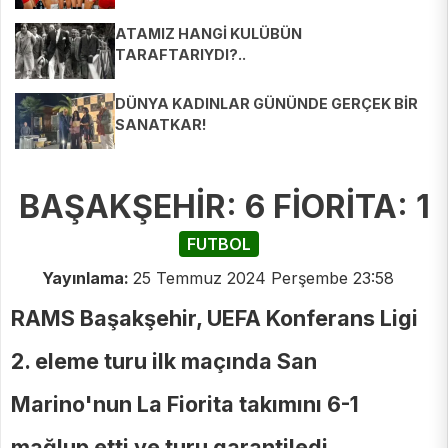
ATAMIZ HANGİ KULÜBÜN
TARAFTARIYDI?..
DÜNYA KADINLAR GÜNÜNDE GERÇEK BİR
SANATKAR!
BAŞAKŞEHİR: 6 FİORİTA: 1
FUTBOL
Yayınlama:
25 Temmuz 2024 Perşembe 23:58
RAMS Başakşehir, UEFA Konferans Ligi
2. eleme turu ilk maçında San
Marino'nun La Fiorita takımını 6-1
mağlup etti ve turu garantiledi...