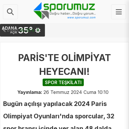
35°
ADANA
EURO
55.25 ₺
Açık
PARİS'TE OLİMPİYAT
HEYECANI!
SPOR TEŞKİLATI
Yayınlama:
26 Temmuz 2024 Cuma 10:10
Bugün açılışı yapılacak 2024 Paris
Olimpiyat Oyunları'nda sporcular, 32
spor branşı içinde yer alan 48 dalda