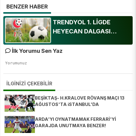
BENZER HABER
TRENDYOL 1. LİGDE
HEYECAN DALGASI...
İlk Yorumu Sen Yaz
İLGİNİZİ ÇEKEBİLİR
BEŞİKTAŞ- H.KRALOVE RÖVANŞ MAÇI 13
AĞUSTOS'TA iSTANBUL'DA
OYNANACAK...
ARDA'YI OYNATMAMAK FERRARİ'Yİ
GARAJDA UNUTMAYA BENZER!