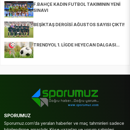
F.BAHÇE KADIN FUTBOL TAKIMININ YENİ
SINAVI
BEŞİKTAŞ DERGİSİ AĞUSTOS SAYISI ÇIKTI!
TRENDYOL 1. LİGDE HEYECAN DALGASI...
SPORUMUZ
Sporumuz.com’da yeralan haberler ve maç tahminleri sadece
bilgilendirme amaçlıdır. Köşe yazarları ve yorum sahipleri