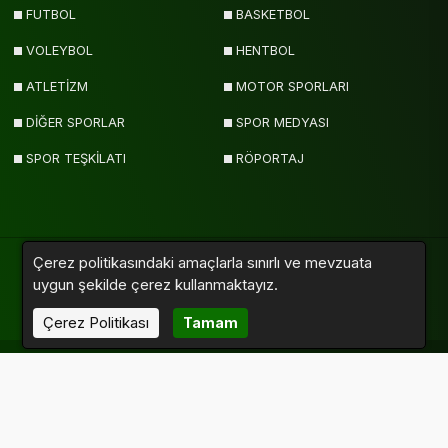
FUTBOL
BASKETBOL
VOLEYBOL
HENTBOL
ATLETİZM
MOTOR SPORLARI
DİĞER SPORLAR
SPOR MEDYASI
SPOR TEŞKİLATI
RÖPORTAJ
Çerez politikasındaki amaçlarla sınırlı ve mevzuata
uygun şekilde çerez kullanmaktayız.
Yazarlar
Videolar
Galeriler
Anketler
Sitemap
Çerez Politikası
Tamam
Sporumuz.com © 2011 - 2026. Tüm Hakları Saklıdır.
Altyapı:
Haber Yazılımı